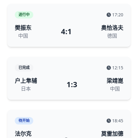
17:20
进行中
樊振东
奥恰洛夫
4:1
中国
德国
12:15
已完成
户上隼辅
梁靖崑
1:3
日本
中国
18:45
待开始
法尔克
莫雷加德
-