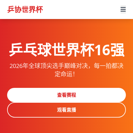
乒协世界杯
乒乓球世界杯16强
2026年全球顶尖选手巅峰对决，每一拍都决
定命运！
查看赛程
观看直播