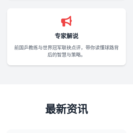
专家解说
前国乒教练与世界冠军联袂点评，带你读懂球路背
后的智慧与策略。
最新资讯