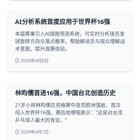
AI分析系统首度应用于世界杯16强
本届赛事引入AI球路预测系统，可实时分析球员发
球旋转方向与落点概率，帮助解说员与观众理解战
术意图，提升观赛体验。
2026年4月8日
林昀儒首进16强，中国台北创造历史
21岁小将林昀儒在资格赛中连克欧洲强敌，首次
闯入世界杯16强，赛后他哽咽表示：“这是对台湾
乒乓球人最大的肯定。”
2026年4月7日